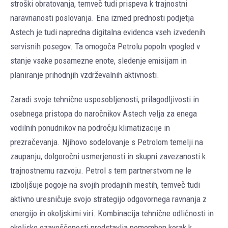
stroški obratovanja, temveč tudi prispeva k trajnostni
naravnanosti poslovanja. Ena izmed prednosti podjetja
Astech je tudi napredna digitalna evidenca vseh izvedenih
servisnih posegov. Ta omogoča Petrolu popoln vpogled v
stanje vsake posamezne enote, sledenje emisijam in
planiranje prihodnjih vzdrževalnih aktivnosti.
Zaradi svoje tehnične usposobljenosti, prilagodljivosti in
osebnega pristopa do naročnikov Astech velja za enega
vodilnih ponudnikov na področju klimatizacije in
prezračevanja. Njihovo sodelovanje s Petrolom temelji na
zaupanju, dolgoročni usmerjenosti in skupni zavezanosti k
trajnostnemu razvoju. Petrol s tem partnerstvom ne le
izboljšuje pogoje na svojih prodajnih mestih, temveč tudi
aktivno uresničuje svojo strategijo odgovornega ravnanja z
energijo in okoljskimi viri. Kombinacija tehnične odličnosti in
okoljske ozaveščenosti predstavlja pomemben korak k