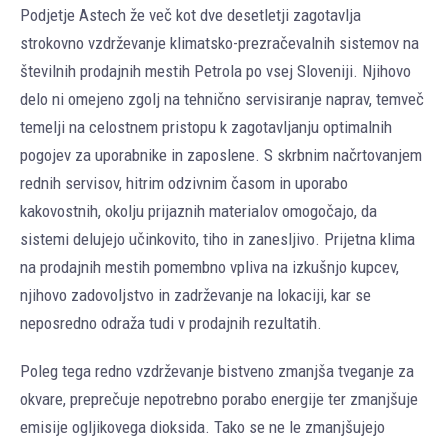
Podjetje Astech že več kot dve desetletji zagotavlja
strokovno vzdrževanje klimatsko-prezračevalnih sistemov na
številnih prodajnih mestih Petrola po vsej Sloveniji. Njihovo
delo ni omejeno zgolj na tehnično servisiranje naprav, temveč
temelji na celostnem pristopu k zagotavljanju optimalnih
pogojev za uporabnike in zaposlene. S skrbnim načrtovanjem
rednih servisov, hitrim odzivnim časom in uporabo
kakovostnih, okolju prijaznih materialov omogočajo, da
sistemi delujejo učinkovito, tiho in zanesljivo. Prijetna klima
na prodajnih mestih pomembno vpliva na izkušnjo kupcev,
njihovo zadovoljstvo in zadrževanje na lokaciji, kar se
neposredno odraža tudi v prodajnih rezultatih.
Poleg tega redno vzdrževanje bistveno zmanjša tveganje za
okvare, preprečuje nepotrebno porabo energije ter zmanjšuje
emisije ogljikovega dioksida. Tako se ne le zmanjšujejo